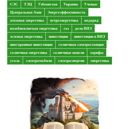
СЭС
ТЭЦ
Узбекистан
Украина
Ученые
Центральная Азия
Энергоэффективность
атомная энергетика
ветроэнергетика
водород
возобновляемая энергетика
газ
доля ВИЭ
зеленая энергетика
инвестиции
инвестиции в ВИЭ
иностранные инвестиции
солнечная электростанция
солнечная энергетика
солнечные панели
тарифы
уголь
электромобили
электроэнергия
энергетика