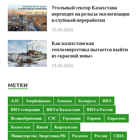
Угольный сектор Казахстана
переходит на рельсы экологизации
и глубокой переработки
15.06.2026
Как казахстанская
теплоэнергетика пытается выйти
из «красной зоны»
31.05.2026
МЕТКИ
АЭС
Азербайджан
Алматы
Беларусь
ВИЭ
ВИЭ-генерация
ВИЭ в Казахстане
ВИЭ в России
Великобритания
ГЭС
Германия
Европа
Евросоюз
Казахстан
Китай
Кыргызстан
Министерство Энергетики РК
Росатом
Россия
США