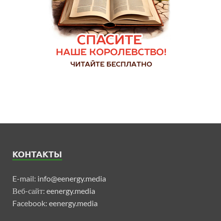
КОНТАКТЫ
E-mail:
info@eenergy.media
Веб-сайт:
eenergy.media
Facebook:
eenergy.media