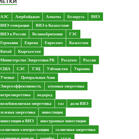
МЕТКИ
АЭС
Азербайджан
Алматы
Беларусь
ВИЭ
ВИЭ-генерация
ВИЭ в Казахстане
ВИЭ в России
Великобритания
ГЭС
Германия
Европа
Евросоюз
Казахстан
Китай
Кыргызстан
Министерство Энергетики РК
Росатом
Россия
США
СЭС
ТЭЦ
Узбекистан
Украина
Ученые
Центральная Азия
Энергоэффективность
атомная энергетика
ветроэнергетика
водород
возобновляемая энергетика
газ
доля ВИЭ
зеленая энергетика
инвестиции
инвестиции в ВИЭ
иностранные инвестиции
солнечная электростанция
солнечная энергетика
солнечные панели
тарифы
уголь