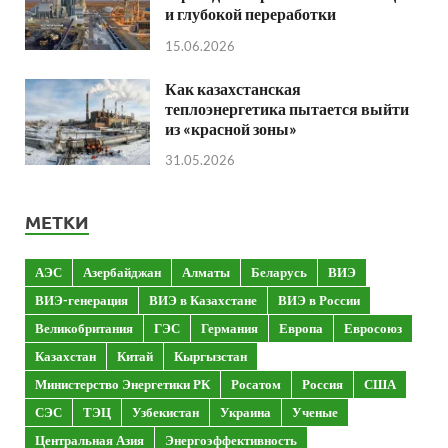
и глубокой переработки
15.06.2026
Как казахстанская
теплоэнергетика пытается выйти
из «красной зоны»
31.05.2026
МЕТКИ
АЭС
Азербайджан
Алматы
Беларусь
ВИЭ
ВИЭ-генерация
ВИЭ в Казахстане
ВИЭ в России
Великобритания
ГЭС
Германия
Европа
Евросоюз
Казахстан
Китай
Кыргызстан
Министерство Энергетики РК
Росатом
Россия
США
СЭС
ТЭЦ
Узбекистан
Украина
Ученые
Центральная Азия
Энергоэффективность