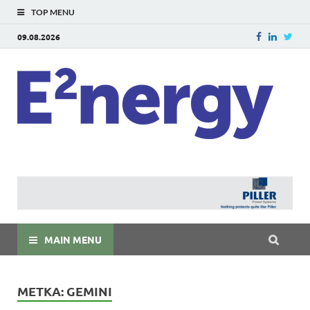
TOP MENU
09.08.2026
E
E²ner
энерг
Евраз
мира
MAIN MENU
МЕТКА:
GEMINI