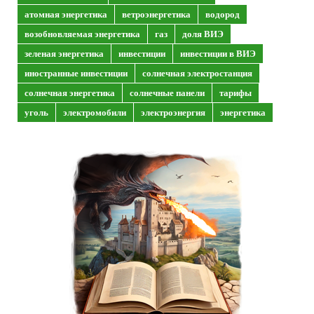
атомная энергетика
ветроэнергетика
водород
возобновляемая энергетика
газ
доля ВИЭ
зеленая энергетика
инвестиции
инвестиции в ВИЭ
иностранные инвестиции
солнечная электростанция
солнечная энергетика
солнечные панели
тарифы
уголь
электромобили
электроэнергия
энергетика