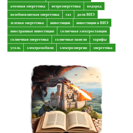
атомная энергетика
ветроэнергетика
водород
возобновляемая энергетика
газ
доля ВИЭ
зеленая энергетика
инвестиции
инвестиции в ВИЭ
иностранные инвестиции
солнечная электростанция
солнечная энергетика
солнечные панели
тарифы
уголь
электромобили
электроэнергия
энергетика