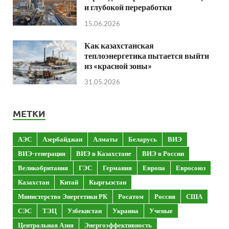
и глубокой переработки
15.06.2026
Как казахстанская
теплоэнергетика пытается выйти
из «красной зоны»
31.05.2026
МЕТКИ
АЭС
Азербайджан
Алматы
Беларусь
ВИЭ
ВИЭ-генерация
ВИЭ в Казахстане
ВИЭ в России
Великобритания
ГЭС
Германия
Европа
Евросоюз
Казахстан
Китай
Кыргызстан
Министерство Энергетики РК
Росатом
Россия
США
СЭС
ТЭЦ
Узбекистан
Украина
Ученые
Центральная Азия
Энергоэффективность