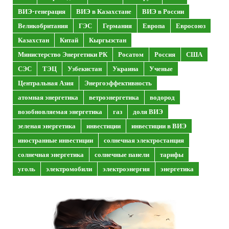
ВИЭ-генерация
ВИЭ в Казахстане
ВИЭ в России
Великобритания
ГЭС
Германия
Европа
Евросоюз
Казахстан
Китай
Кыргызстан
Министерство Энергетики РК
Росатом
Россия
США
СЭС
ТЭЦ
Узбекистан
Украина
Ученые
Центральная Азия
Энергоэффективность
атомная энергетика
ветроэнергетика
водород
возобновляемая энергетика
газ
доля ВИЭ
зеленая энергетика
инвестиции
инвестиции в ВИЭ
иностранные инвестиции
солнечная электростанция
солнечная энергетика
солнечные панели
тарифы
уголь
электромобили
электроэнергия
энергетика