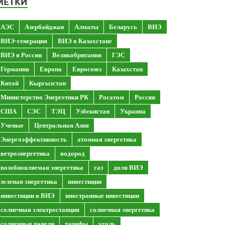
МЕТКИ
АЭС
Азербайджан
Алматы
Беларусь
ВИЭ
ВИЭ-генерация
ВИЭ в Казахстане
ВИЭ в России
Великобритания
ГЭС
Германия
Европа
Евросоюз
Казахстан
Китай
Кыргызстан
Министерство Энергетики РК
Росатом
Россия
США
СЭС
ТЭЦ
Узбекистан
Украина
Ученые
Центральная Азия
Энергоэффективность
атомная энергетика
ветроэнергетика
водород
возобновляемая энергетика
газ
доля ВИЭ
зеленая энергетика
инвестиции
инвестиции в ВИЭ
иностранные инвестиции
солнечная электростанция
солнечная энергетика
солнечные панели
тарифы
уголь