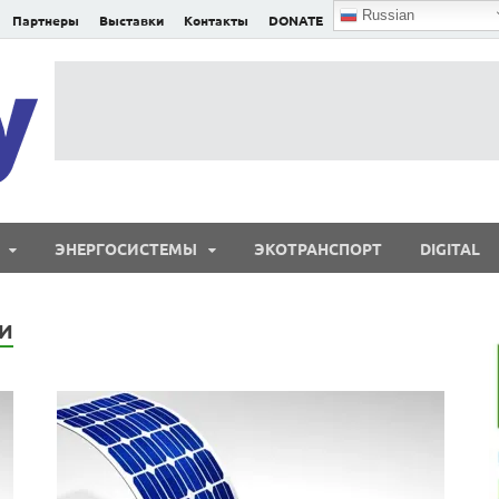
Russian
Партнеры
Выставки
Контакты
DONATE
E²nergy
E²nergy — энергетика Евразии и мира
ЭНЕРГОСИСТЕМЫ
ЭКОТРАНСПОРТ
DIGITAL
И