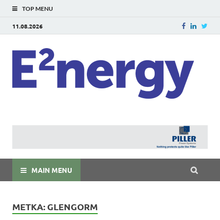
TOP MENU
11.08.2026
E
E²ner
энерг
Евраз
мира
MAIN MENU
МЕТКА:
GLENGORM