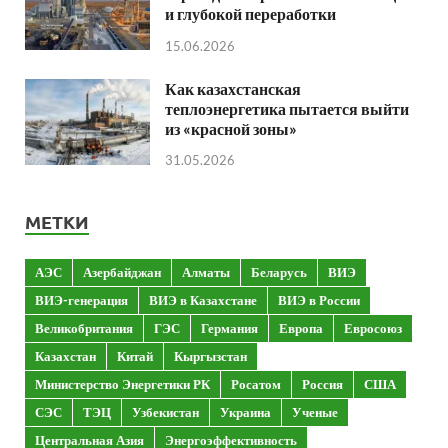
и глубокой переработки
15.06.2026
Как казахстанская
теплоэнергетика пытается выйти
из «красной зоны»
31.05.2026
МЕТКИ
АЭС
Азербайджан
Алматы
Беларусь
ВИЭ
ВИЭ-генерация
ВИЭ в Казахстане
ВИЭ в России
Великобритания
ГЭС
Германия
Европа
Евросоюз
Казахстан
Китай
Кыргызстан
Министерство Энергетики РК
Росатом
Россия
США
СЭС
ТЭЦ
Узбекистан
Украина
Ученые
Центральная Азия
Энергоэффективность