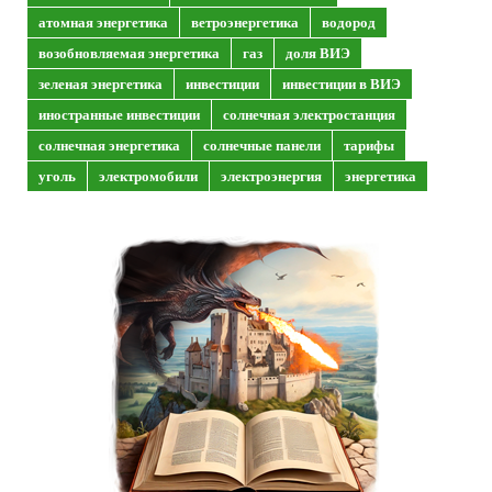
атомная энергетика
ветроэнергетика
водород
возобновляемая энергетика
газ
доля ВИЭ
зеленая энергетика
инвестиции
инвестиции в ВИЭ
иностранные инвестиции
солнечная электростанция
солнечная энергетика
солнечные панели
тарифы
уголь
электромобили
электроэнергия
энергетика