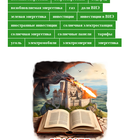
возобновляемая энергетика
газ
доля ВИЭ
зеленая энергетика
инвестиции
инвестиции в ВИЭ
иностранные инвестиции
солнечная электростанция
солнечная энергетика
солнечные панели
тарифы
уголь
электромобили
электроэнергия
энергетика