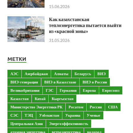
15.06.2026
Как казахстанская
теплоэнергетика пытается выйти
из «красной зоны»
31.05.2026
МЕТКИ
АЭС
Азербайджан
Алматы
Беларусь
ВИЭ
ВИЭ-генерация
ВИЭ в Казахстане
ВИЭ в России
Великобритания
ГЭС
Германия
Европа
Евросоюз
Казахстан
Китай
Кыргызстан
Министерство Энергетики РК
Росатом
Россия
США
СЭС
ТЭЦ
Узбекистан
Украина
Ученые
Центральная Азия
Энергоэффективность
атомная энергетика
ветроэнергетика
водород