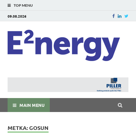
TOP MENU
09.08.2026
E
E²ner
энерг
Евраз
мира
MAIN MENU
МЕТКА:
GOSUN