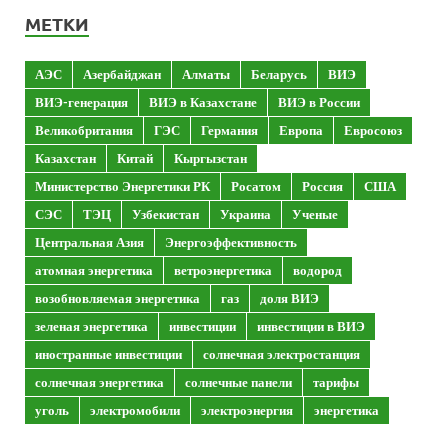
МЕТКИ
АЭС
Азербайджан
Алматы
Беларусь
ВИЭ
ВИЭ-генерация
ВИЭ в Казахстане
ВИЭ в России
Великобритания
ГЭС
Германия
Европа
Евросоюз
Казахстан
Китай
Кыргызстан
Министерство Энергетики РК
Росатом
Россия
США
СЭС
ТЭЦ
Узбекистан
Украина
Ученые
Центральная Азия
Энергоэффективность
атомная энергетика
ветроэнергетика
водород
возобновляемая энергетика
газ
доля ВИЭ
зеленая энергетика
инвестиции
инвестиции в ВИЭ
иностранные инвестиции
солнечная электростанция
солнечная энергетика
солнечные панели
тарифы
уголь
электромобили
электроэнергия
энергетика