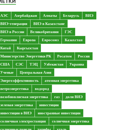
МЕТКИ
АЭС
Азербайджан
Алматы
Беларусь
ВИЭ
ВИЭ-генерация
ВИЭ в Казахстане
ВИЭ в России
Великобритания
ГЭС
Германия
Европа
Евросоюз
Казахстан
Китай
Кыргызстан
Министерство Энергетики РК
Росатом
Россия
США
СЭС
ТЭЦ
Узбекистан
Украина
Ученые
Центральная Азия
Энергоэффективность
атомная энергетика
ветроэнергетика
водород
возобновляемая энергетика
газ
доля ВИЭ
зеленая энергетика
инвестиции
инвестиции в ВИЭ
иностранные инвестиции
солнечная электростанция
солнечная энергетика
солнечные панели
тарифы
уголь