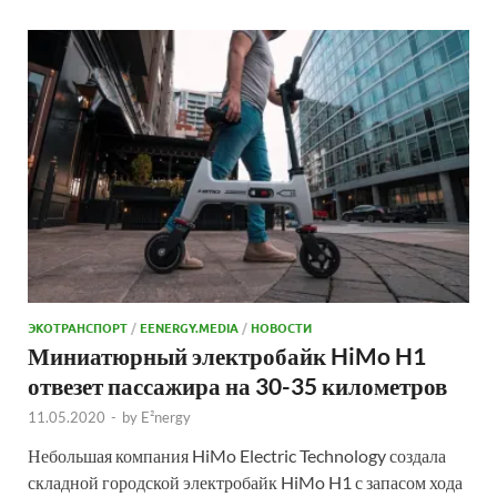
ЭКОТРАНСПОРТ
/
EENERGY.MEDIA
/
НОВОСТИ
Миниатюрный электробайк HiMo H1
отвезет пассажира на 30-35 километров
11.05.2020
-
by
E²nergy
Небольшая компания HiMo Electric Technology создала
складной городской электробайк HiMo H1 с запасом хода