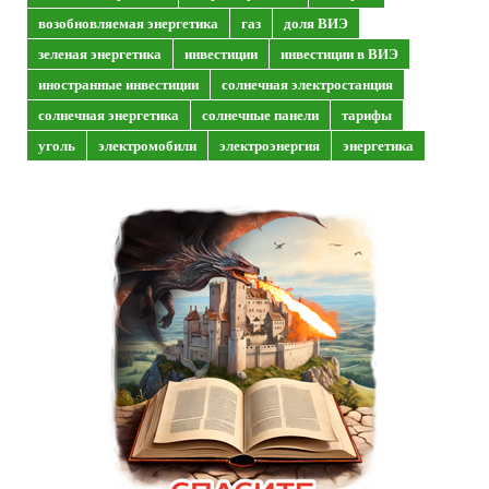
возобновляемая энергетика
газ
доля ВИЭ
зеленая энергетика
инвестиции
инвестиции в ВИЭ
иностранные инвестиции
солнечная электростанция
солнечная энергетика
солнечные панели
тарифы
уголь
электромобили
электроэнергия
энергетика