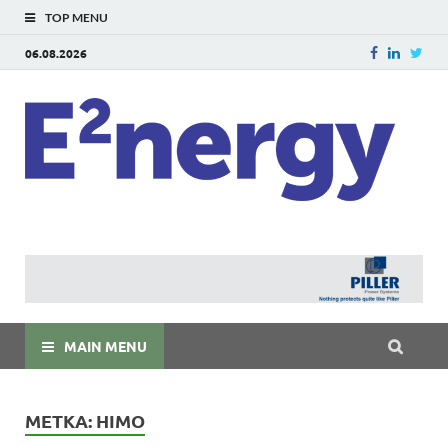
TOP MENU
06.08.2026
E
E²ner
энерг
Евраз
мира
MAIN MENU
МЕТКА:
HIMO