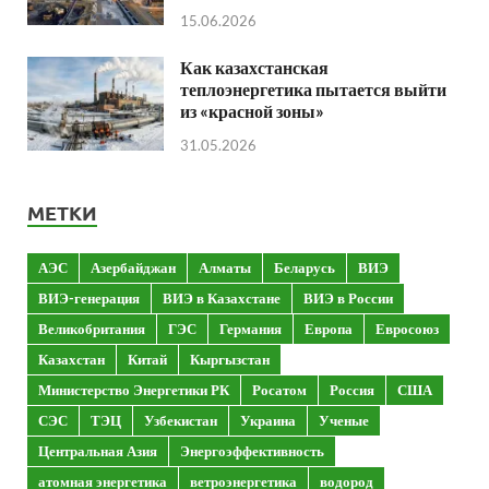
15.06.2026
Как казахстанская
теплоэнергетика пытается выйти
из «красной зоны»
31.05.2026
МЕТКИ
АЭС
Азербайджан
Алматы
Беларусь
ВИЭ
ВИЭ-генерация
ВИЭ в Казахстане
ВИЭ в России
Великобритания
ГЭС
Германия
Европа
Евросоюз
Казахстан
Китай
Кыргызстан
Министерство Энергетики РК
Росатом
Россия
США
СЭС
ТЭЦ
Узбекистан
Украина
Ученые
Центральная Азия
Энергоэффективность
атомная энергетика
ветроэнергетика
водород