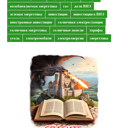
возобновляемая энергетика
газ
доля ВИЭ
зеленая энергетика
инвестиции
инвестиции в ВИЭ
иностранные инвестиции
солнечная электростанция
солнечная энергетика
солнечные панели
тарифы
уголь
электромобили
электроэнергия
энергетика