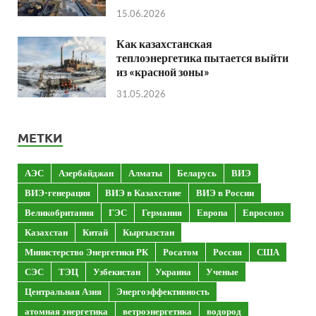
15.06.2026
Как казахстанская
теплоэнергетика пытается выйти
из «красной зоны»
31.05.2026
МЕТКИ
АЭС
Азербайджан
Алматы
Беларусь
ВИЭ
ВИЭ-генерация
ВИЭ в Казахстане
ВИЭ в России
Великобритания
ГЭС
Германия
Европа
Евросоюз
Казахстан
Китай
Кыргызстан
Министерство Энергетики РК
Росатом
Россия
США
СЭС
ТЭЦ
Узбекистан
Украина
Ученые
Центральная Азия
Энергоэффективность
атомная энергетика
ветроэнергетика
водород