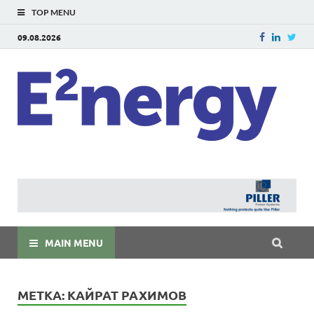
TOP MENU
09.08.2026
E
E²ner
энерг
Евраз
мира
MAIN MENU
МЕТКА:
КАЙРАТ РАХИМОВ