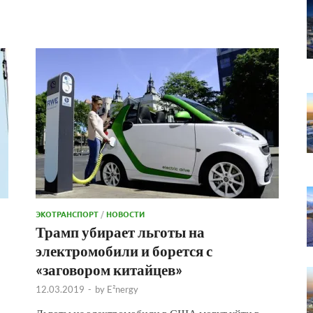
ЭКОТРАНСПОРТ
/
НОВОСТИ
Трамп убирает льготы на
электромобили и борется с
«заговором китайцев»
12.03.2019
-
by
E²nergy