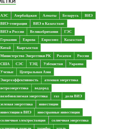
МЕТКИ
АЭС
Азербайджан
Алматы
Беларусь
ВИЭ
ВИЭ-генерация
ВИЭ в Казахстане
ВИЭ в России
Великобритания
ГЭС
Германия
Европа
Евросоюз
Казахстан
Китай
Кыргызстан
Министерство Энергетики РК
Росатом
Россия
США
СЭС
ТЭЦ
Узбекистан
Украина
Ученые
Центральная Азия
Энергоэффективность
атомная энергетика
ветроэнергетика
водород
возобновляемая энергетика
газ
доля ВИЭ
зеленая энергетика
инвестиции
инвестиции в ВИЭ
иностранные инвестиции
солнечная электростанция
солнечная энергетика
солнечные панели
тарифы
уголь