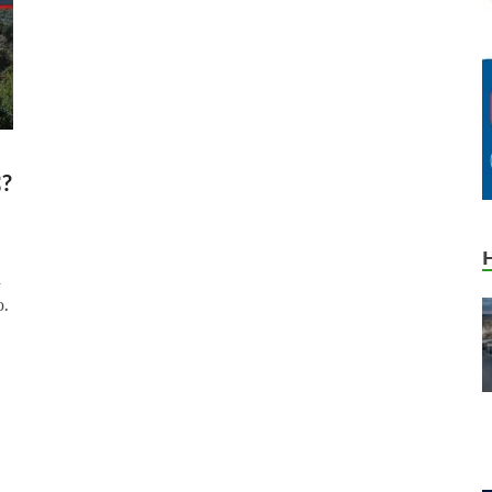
С?
а
.