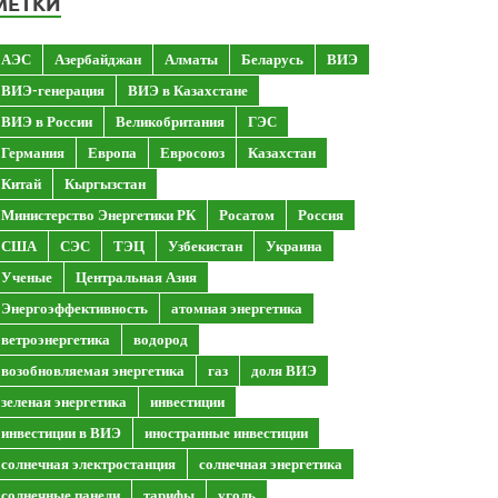
МЕТКИ
АЭС
Азербайджан
Алматы
Беларусь
ВИЭ
ВИЭ-генерация
ВИЭ в Казахстане
ВИЭ в России
Великобритания
ГЭС
Германия
Европа
Евросоюз
Казахстан
Китай
Кыргызстан
Министерство Энергетики РК
Росатом
Россия
США
СЭС
ТЭЦ
Узбекистан
Украина
Ученые
Центральная Азия
Энергоэффективность
атомная энергетика
ветроэнергетика
водород
возобновляемая энергетика
газ
доля ВИЭ
зеленая энергетика
инвестиции
инвестиции в ВИЭ
иностранные инвестиции
солнечная электростанция
солнечная энергетика
солнечные панели
тарифы
уголь