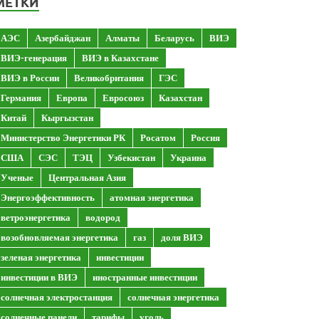
МЕТКИ
АЭС
Азербайджан
Алматы
Беларусь
ВИЭ
ВИЭ-генерация
ВИЭ в Казахстане
ВИЭ в России
Великобритания
ГЭС
Германия
Европа
Евросоюз
Казахстан
Китай
Кыргызстан
Министерство Энергетики РК
Росатом
Россия
США
СЭС
ТЭЦ
Узбекистан
Украина
Ученые
Центральная Азия
Энергоэффективность
атомная энергетика
ветроэнергетика
водород
возобновляемая энергетика
газ
доля ВИЭ
зеленая энергетика
инвестиции
инвестиции в ВИЭ
иностранные инвестиции
солнечная электростанция
солнечная энергетика
солнечные панели
тарифы
уголь