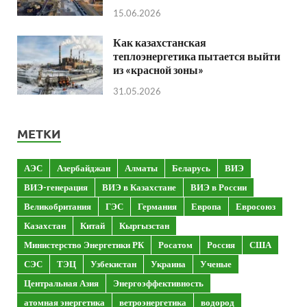
15.06.2026
Как казахстанская
теплоэнергетика пытается выйти
из «красной зоны»
31.05.2026
МЕТКИ
АЭС
Азербайджан
Алматы
Беларусь
ВИЭ
ВИЭ-генерация
ВИЭ в Казахстане
ВИЭ в России
Великобритания
ГЭС
Германия
Европа
Евросоюз
Казахстан
Китай
Кыргызстан
Министерство Энергетики РК
Росатом
Россия
США
СЭС
ТЭЦ
Узбекистан
Украина
Ученые
Центральная Азия
Энергоэффективность
атомная энергетика
ветроэнергетика
водород