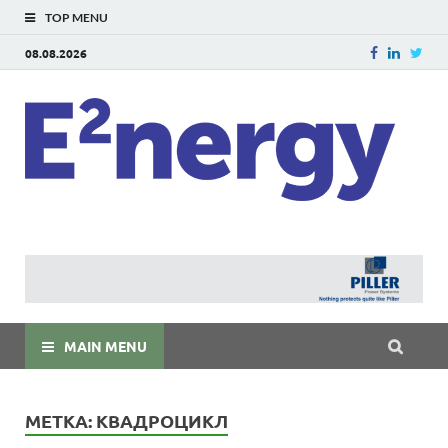
TOP MENU
08.08.2026
E
E²ner
энерг
Евраз
мира
MAIN MENU
МЕТКА:
КВАДРОЦИКЛ