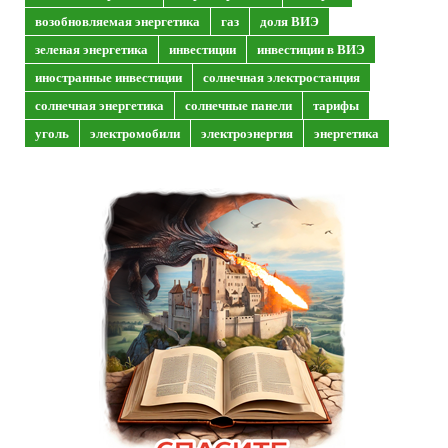
возобновляемая энергетика
газ
доля ВИЭ
зеленая энергетика
инвестиции
инвестиции в ВИЭ
иностранные инвестиции
солнечная электростанция
солнечная энергетика
солнечные панели
тарифы
уголь
электромобили
электроэнергия
энергетика