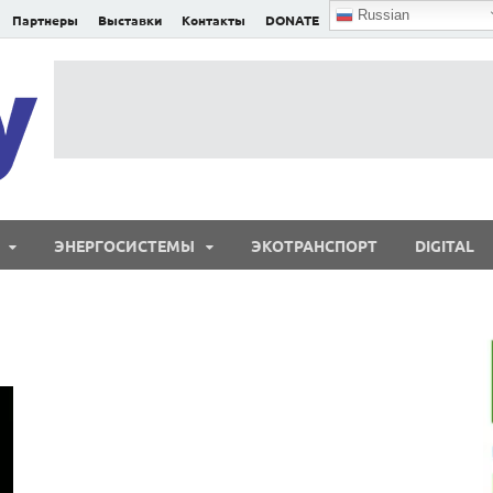
Russian
Партнеры
Выставки
Контакты
DONATE
E²nergy
E²nergy — энергетика Евразии и мира
ЭНЕРГОСИСТЕМЫ
ЭКОТРАНСПОРТ
DIGITAL