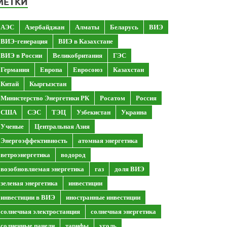
МЕТКИ
АЭС
Азербайджан
Алматы
Беларусь
ВИЭ
ВИЭ-генерация
ВИЭ в Казахстане
ВИЭ в России
Великобритания
ГЭС
Германия
Европа
Евросоюз
Казахстан
Китай
Кыргызстан
Министерство Энергетики РК
Росатом
Россия
США
СЭС
ТЭЦ
Узбекистан
Украина
Ученые
Центральная Азия
Энергоэффективность
атомная энергетика
ветроэнергетика
водород
возобновляемая энергетика
газ
доля ВИЭ
зеленая энергетика
инвестиции
инвестиции в ВИЭ
иностранные инвестиции
солнечная электростанция
солнечная энергетика
солнечные панели
тарифы
уголь