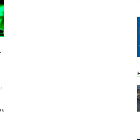
е
бы
ва