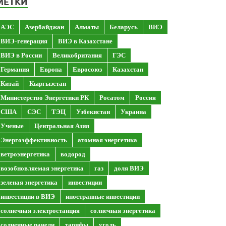
МЕТКИ
АЭС
Азербайджан
Алматы
Беларусь
ВИЭ
ВИЭ-генерация
ВИЭ в Казахстане
ВИЭ в России
Великобритания
ГЭС
Германия
Европа
Евросоюз
Казахстан
Китай
Кыргызстан
Министерство Энергетики РК
Росатом
Россия
США
СЭС
ТЭЦ
Узбекистан
Украина
Ученые
Центральная Азия
Энергоэффективность
атомная энергетика
ветроэнергетика
водород
возобновляемая энергетика
газ
доля ВИЭ
зеленая энергетика
инвестиции
инвестиции в ВИЭ
иностранные инвестиции
солнечная электростанция
солнечная энергетика
солнечные панели
тарифы
уголь