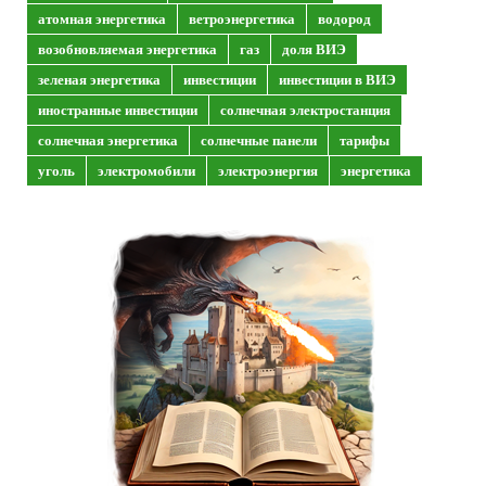
атомная энергетика
ветроэнергетика
водород
возобновляемая энергетика
газ
доля ВИЭ
зеленая энергетика
инвестиции
инвестиции в ВИЭ
иностранные инвестиции
солнечная электростанция
солнечная энергетика
солнечные панели
тарифы
уголь
электромобили
электроэнергия
энергетика