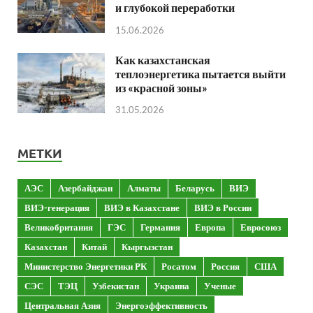
и глубокой переработки
15.06.2026
Как казахстанская
теплоэнергетика пытается выйти
из «красной зоны»
31.05.2026
МЕТКИ
АЭС
Азербайджан
Алматы
Беларусь
ВИЭ
ВИЭ-генерация
ВИЭ в Казахстане
ВИЭ в России
Великобритания
ГЭС
Германия
Европа
Евросоюз
Казахстан
Китай
Кыргызстан
Министерство Энергетики РК
Росатом
Россия
США
СЭС
ТЭЦ
Узбекистан
Украина
Ученые
Центральная Азия
Энергоэффективность