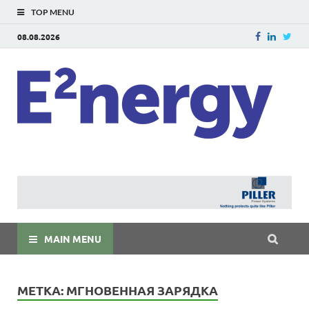
TOP MENU
08.08.2026
E
E²ner
энерг
Евраз
мира
MAIN MENU
МЕТКА:
МГНОВЕННАЯ ЗАРЯДКА