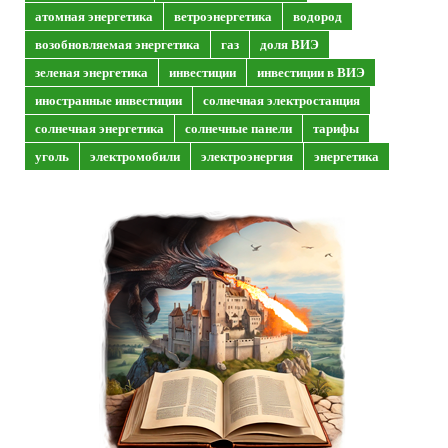
атомная энергетика
ветроэнергетика
водород
возобновляемая энергетика
газ
доля ВИЭ
зеленая энергетика
инвестиции
инвестиции в ВИЭ
иностранные инвестиции
солнечная электростанция
солнечная энергетика
солнечные панели
тарифы
уголь
электромобили
электроэнергия
энергетика