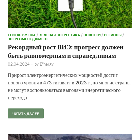
EENERGY.MEDIA
/
ЗЕЛЕНАЯ ЭНЕРГЕТИКА
/
НОВОСТИ
/
РЕГИОНЫ
/
ЭНЕРГОМЕНЕДЖМЕНТ
Рекордный рост ВИЭ: прогресс должен
быть равномерным и справедливым
02.04.2024
-
by
E²nergy
Прирост электроэнергетических мощностей достиг
нового уровня в 473 гигаватт в 2023 г., но многие страны
не могут воспользоваться выгодами энергетического
перехода
ЧИТАТЬ ДАЛЕЕ