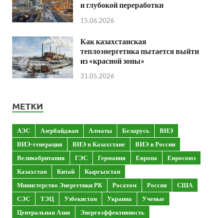
и глубокой переработки
15.06.2026
Как казахстанская
теплоэнергетика пытается выйти
из «красной зоны»
31.05.2026
МЕТКИ
АЭС
Азербайджан
Алматы
Беларусь
ВИЭ
ВИЭ-генерация
ВИЭ в Казахстане
ВИЭ в России
Великобритания
ГЭС
Германия
Европа
Евросоюз
Казахстан
Китай
Кыргызстан
Министерство Энергетики РК
Росатом
Россия
США
СЭС
ТЭЦ
Узбекистан
Украина
Ученые
Центральная Азия
Энергоэффективность