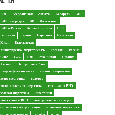
МЕТКИ
АЭС
Азербайджан
Алматы
Беларусь
ВИЭ
ВИЭ-генерация
ВИЭ в Казахстане
ВИЭ в России
Великобритания
ГЭС
Германия
Европа
Евросоюз
Казахстан
Китай
Кыргызстан
Министерство Энергетики РК
Росатом
Россия
США
СЭС
ТЭЦ
Узбекистан
Украина
Ученые
Центральная Азия
Энергоэффективность
атомная энергетика
ветроэнергетика
водород
возобновляемая энергетика
газ
доля ВИЭ
зеленая энергетика
инвестиции
инвестиции в ВИЭ
иностранные инвестиции
солнечная электростанция
солнечная энергетика
солнечные панели
тарифы
уголь