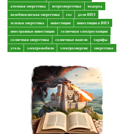
атомная энергетика
ветроэнергетика
водород
возобновляемая энергетика
газ
доля ВИЭ
зеленая энергетика
инвестиции
инвестиции в ВИЭ
иностранные инвестиции
солнечная электростанция
солнечная энергетика
солнечные панели
тарифы
уголь
электромобили
электроэнергия
энергетика