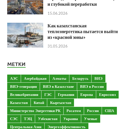
и глубокой переработки
15.06.2026
Как казахстанская
теплоэнергетика пытается выйти
из «красной зоны»
31.05.2026
МЕТКИ
АЭС
Азербайджан
Алматы
Беларусь
ВИЭ
ВИЭ-генерация
ВИЭ в Казахстане
ВИЭ в России
Великобритания
ГЭС
Германия
Европа
Евросоюз
Казахстан
Китай
Кыргызстан
Министерство Энергетики РК
Росатом
Россия
США
СЭС
ТЭЦ
Узбекистан
Украина
Ученые
Центральная Азия
Энергоэффективность