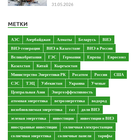
31.05.2026
МЕТКИ
АЭС
Азербайджан
Алматы
Беларусь
ВИЭ
ВИЭ-генерация
ВИЭ в Казахстане
ВИЭ в России
Великобритания
ГЭС
Германия
Европа
Евросоюз
Казахстан
Китай
Кыргызстан
Министерство Энергетики РК
Росатом
Россия
США
СЭС
ТЭЦ
Узбекистан
Украина
Ученые
Центральная Азия
Энергоэффективность
атомная энергетика
ветроэнергетика
водород
возобновляемая энергетика
газ
доля ВИЭ
зеленая энергетика
инвестиции
инвестиции в ВИЭ
иностранные инвестиции
солнечная электростанция
солнечная энергетика
солнечные панели
тарифы