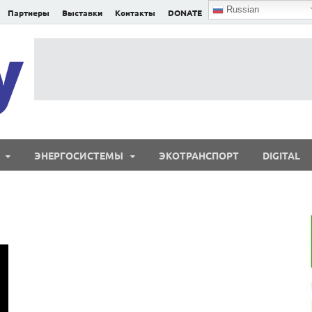
Russian
Партнеры
Выставки
Контакты
DONATE
E²nergy
E²nergy — энергетика Евразии и мира
ЭНЕРГОСИСТЕМЫ
ЭКОТРАНСПОРТ
DIGITAL