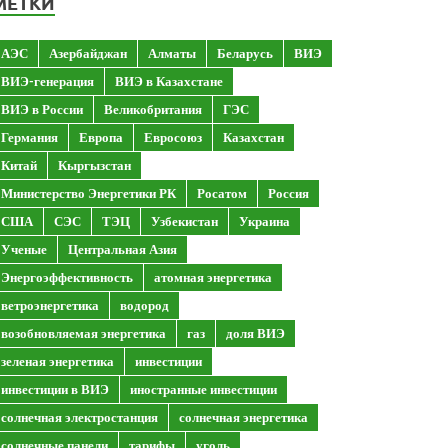
МЕТКИ
АЭС
Азербайджан
Алматы
Беларусь
ВИЭ
ВИЭ-генерация
ВИЭ в Казахстане
ВИЭ в России
Великобритания
ГЭС
Германия
Европа
Евросоюз
Казахстан
Китай
Кыргызстан
Министерство Энергетики РК
Росатом
Россия
США
СЭС
ТЭЦ
Узбекистан
Украина
Ученые
Центральная Азия
Энергоэффективность
атомная энергетика
ветроэнергетика
водород
возобновляемая энергетика
газ
доля ВИЭ
зеленая энергетика
инвестиции
инвестиции в ВИЭ
иностранные инвестиции
солнечная электростанция
солнечная энергетика
солнечные панели
тарифы
уголь