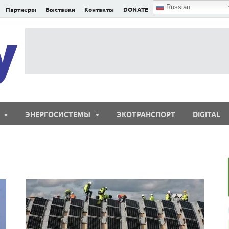
Russian
Партнеры
Выставки
Контакты
DONATE
E²nergy
E²nergy — энергетика Евразии и мира
ЭНЕРГОСИСТЕМЫ
ЭКОТРАНСПОРТ
DIGITAL