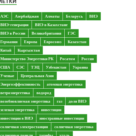
МЕТКИ
АЭС
Азербайджан
Алматы
Беларусь
ВИЭ
ВИЭ-генерация
ВИЭ в Казахстане
ВИЭ в России
Великобритания
ГЭС
Германия
Европа
Евросоюз
Казахстан
Китай
Кыргызстан
Министерство Энергетики РК
Росатом
Россия
США
СЭС
ТЭЦ
Узбекистан
Украина
Ученые
Центральная Азия
Энергоэффективность
атомная энергетика
ветроэнергетика
водород
возобновляемая энергетика
газ
доля ВИЭ
зеленая энергетика
инвестиции
инвестиции в ВИЭ
иностранные инвестиции
солнечная электростанция
солнечная энергетика
солнечные панели
тарифы
уголь