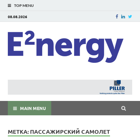
TOP MENU
08.08.2026
E
E²ner
энерг
Евраз
мира
MAIN MENU
МЕТКА:
ПАССАЖИРСКИЙ САМОЛЕТ