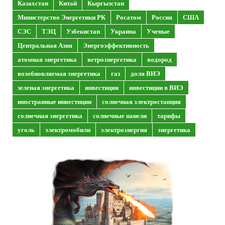
Казахстан
Китай
Кыргызстан
Министерство Энергетики РК
Росатом
Россия
США
СЭС
ТЭЦ
Узбекистан
Украина
Ученые
Центральная Азия
Энергоэффективность
атомная энергетика
ветроэнергетика
водород
возобновляемая энергетика
газ
доля ВИЭ
зеленая энергетика
инвестиции
инвестиции в ВИЭ
иностранные инвестиции
солнечная электростанция
солнечная энергетика
солнечные панели
тарифы
уголь
электромобили
электроэнергия
энергетика