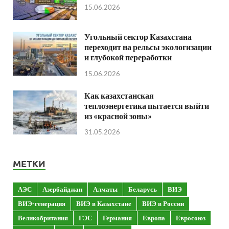
15.06.2026
Угольный сектор Казахстана
переходит на рельсы экологизации
и глубокой переработки
15.06.2026
Как казахстанская
теплоэнергетика пытается выйти
из «красной зоны»
31.05.2026
МЕТКИ
АЭС
Азербайджан
Алматы
Беларусь
ВИЭ
ВИЭ-генерация
ВИЭ в Казахстане
ВИЭ в России
Великобритания
ГЭС
Германия
Европа
Евросоюз