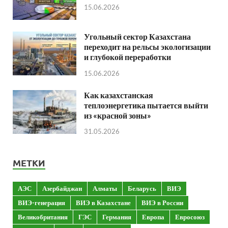
15.06.2026
Угольный сектор Казахстана
переходит на рельсы экологизации
и глубокой переработки
15.06.2026
Как казахстанская
теплоэнергетика пытается выйти
из «красной зоны»
31.05.2026
МЕТКИ
АЭС
Азербайджан
Алматы
Беларусь
ВИЭ
ВИЭ-генерация
ВИЭ в Казахстане
ВИЭ в России
Великобритания
ГЭС
Германия
Европа
Евросоюз