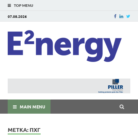
TOP MENU
07.08.2026
E
E²ner
энерг
Евраз
мира
MAIN MENU
МЕТКА:
ПХГ