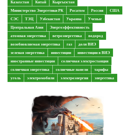
Казахстан
Китай
Кыргызстан
Министерство Энергетики РК
Росатом
Россия
США
СЭС
ТЭЦ
Узбекистан
Украина
Ученые
Центральная Азия
Энергоэффективность
атомная энергетика
ветроэнергетика
водород
возобновляемая энергетика
газ
доля ВИЭ
зеленая энергетика
инвестиции
инвестиции в ВИЭ
иностранные инвестиции
солнечная электростанция
солнечная энергетика
солнечные панели
тарифы
уголь
электромобили
электроэнергия
энергетика