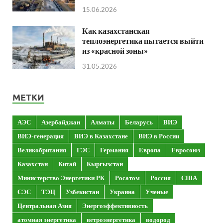
15.06.2026
Как казахстанская
теплоэнергетика пытается выйти
из «красной зоны»
31.05.2026
МЕТКИ
АЭС
Азербайджан
Алматы
Беларусь
ВИЭ
ВИЭ-генерация
ВИЭ в Казахстане
ВИЭ в России
Великобритания
ГЭС
Германия
Европа
Евросоюз
Казахстан
Китай
Кыргызстан
Министерство Энергетики РК
Росатом
Россия
США
СЭС
ТЭЦ
Узбекистан
Украина
Ученые
Центральная Азия
Энергоэффективность
атомная энергетика
ветроэнергетика
водород