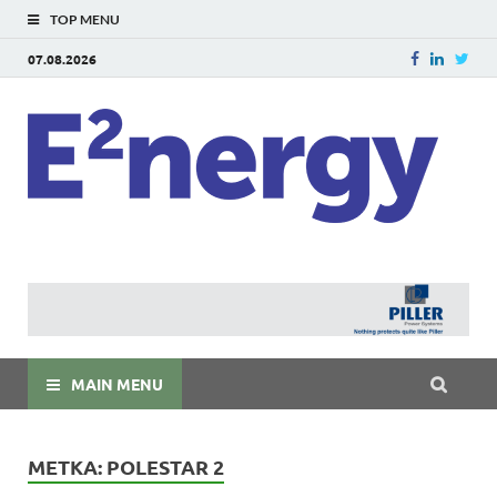
TOP MENU
07.08.2026
E
E²ner
энерг
Евраз
мира
MAIN MENU
МЕТКА:
POLESTAR 2