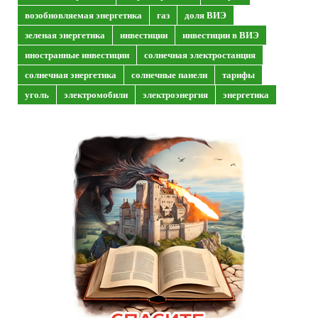
возобновляемая энергетика
газ
доля ВИЭ
зеленая энергетика
инвестиции
инвестиции в ВИЭ
иностранные инвестиции
солнечная электростанция
солнечная энергетика
солнечные панели
тарифы
уголь
электромобили
электроэнергия
энергетика