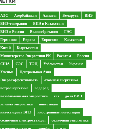
МЕТКИ
АЭС
Азербайджан
Алматы
Беларусь
ВИЭ
ВИЭ-генерация
ВИЭ в Казахстане
ВИЭ в России
Великобритания
ГЭС
Германия
Европа
Евросоюз
Казахстан
Китай
Кыргызстан
Министерство Энергетики РК
Росатом
Россия
США
СЭС
ТЭЦ
Узбекистан
Украина
Ученые
Центральная Азия
Энергоэффективность
атомная энергетика
ветроэнергетика
водород
возобновляемая энергетика
газ
доля ВИЭ
зеленая энергетика
инвестиции
инвестиции в ВИЭ
иностранные инвестиции
солнечная электростанция
солнечная энергетика
солнечные панели
тарифы
уголь