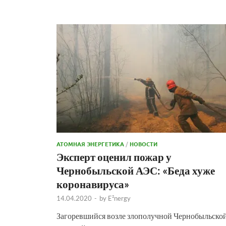
АТОМНАЯ ЭНЕРГЕТИКА
/
НОВОСТИ
Эксперт оценил пожар у
Чернобыльской АЭС: «Беда хуже
коронавируса»
14.04.2020
-
by
E²nergy
Загоревшийся возле злополучной Чернобыльско