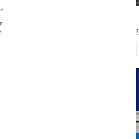
го
ий
х