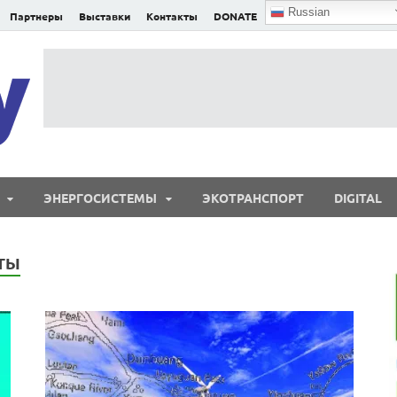
Russian
Партнеры
Выставки
Контакты
DONATE
E²nergy
E²nergy — энергетика Евразии и мира
ЭНЕРГОСИСТЕМЫ
ЭКОТРАНСПОРТ
DIGITAL
ТЫ