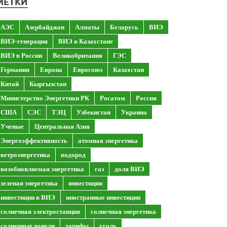
МЕТКИ
АЭС
Азербайджан
Алматы
Беларусь
ВИЭ
ВИЭ-генерация
ВИЭ в Казахстане
ВИЭ в России
Великобритания
ГЭС
Германия
Европа
Евросоюз
Казахстан
Китай
Кыргызстан
Министерство Энергетики РК
Росатом
Россия
США
СЭС
ТЭЦ
Узбекистан
Украина
Ученые
Центральная Азия
Энергоэффективность
атомная энергетика
ветроэнергетика
водород
возобновляемая энергетика
газ
доля ВИЭ
зеленая энергетика
инвестиции
инвестиции в ВИЭ
иностранные инвестиции
солнечная электростанция
солнечная энергетика
солнечные панели
тарифы
уголь