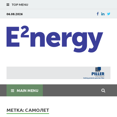
TOP MENU
06.08.2026
E
E²ner
энерг
Евраз
мира
MAIN MENU
МЕТКА:
САМОЛЕТ