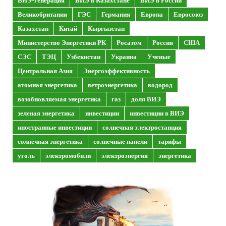
ВИЭ-генерация
ВИЭ в Казахстане
ВИЭ в России
Великобритания
ГЭС
Германия
Европа
Евросоюз
Казахстан
Китай
Кыргызстан
Министерство Энергетики РК
Росатом
Россия
США
СЭС
ТЭЦ
Узбекистан
Украина
Ученые
Центральная Азия
Энергоэффективность
атомная энергетика
ветроэнергетика
водород
возобновляемая энергетика
газ
доля ВИЭ
зеленая энергетика
инвестиции
инвестиции в ВИЭ
иностранные инвестиции
солнечная электростанция
солнечная энергетика
солнечные панели
тарифы
уголь
электромобили
электроэнергия
энергетика