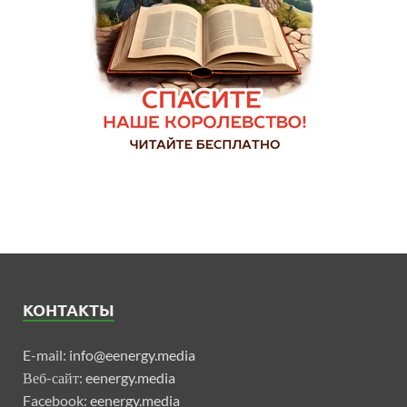
КОНТАКТЫ
E-mail:
info@eenergy.media
Веб-сайт:
eenergy.media
Facebook:
eenergy.media