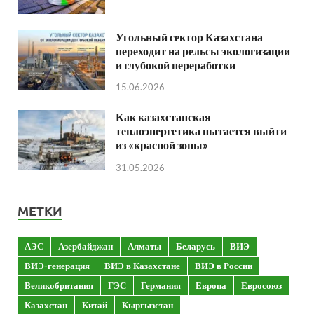
Угольный сектор Казахстана
переходит на рельсы экологизации
и глубокой переработки
15.06.2026
Как казахстанская
теплоэнергетика пытается выйти
из «красной зоны»
31.05.2026
МЕТКИ
АЭС
Азербайджан
Алматы
Беларусь
ВИЭ
ВИЭ-генерация
ВИЭ в Казахстане
ВИЭ в России
Великобритания
ГЭС
Германия
Европа
Евросоюз
Казахстан
Китай
Кыргызстан