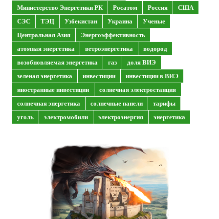
Министерство Энергетики РК
Росатом
Россия
США
СЭС
ТЭЦ
Узбекистан
Украина
Ученые
Центральная Азия
Энергоэффективность
атомная энергетика
ветроэнергетика
водород
возобновляемая энергетика
газ
доля ВИЭ
зеленая энергетика
инвестиции
инвестиции в ВИЭ
иностранные инвестиции
солнечная электростанция
солнечная энергетика
солнечные панели
тарифы
уголь
электромобили
электроэнергия
энергетика