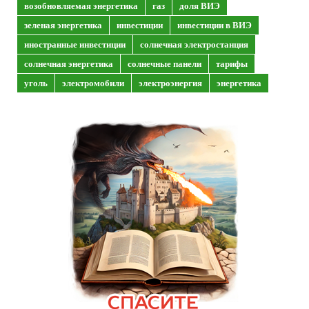
возобновляемая энергетика
газ
доля ВИЭ
зеленая энергетика
инвестиции
инвестиции в ВИЭ
иностранные инвестиции
солнечная электростанция
солнечная энергетика
солнечные панели
тарифы
уголь
электромобили
электроэнергия
энергетика