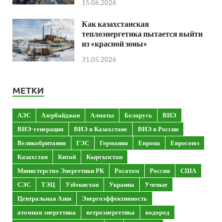
15.06.2026
Как казахстанская
теплоэнергетика пытается выйти
из «красной зоны»
31.05.2026
МЕТКИ
АЭС
Азербайджан
Алматы
Беларусь
ВИЭ
ВИЭ-генерация
ВИЭ в Казахстане
ВИЭ в России
Великобритания
ГЭС
Германия
Европа
Евросоюз
Казахстан
Китай
Кыргызстан
Министерство Энергетики РК
Росатом
Россия
США
СЭС
ТЭЦ
Узбекистан
Украина
Ученые
Центральная Азия
Энергоэффективность
атомная энергетика
ветроэнергетика
водород