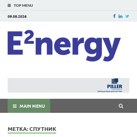
TOP MENU
09.08.2026
E
E²ner
энерг
Евраз
мира
MAIN MENU
МЕТКА:
СПУТНИК