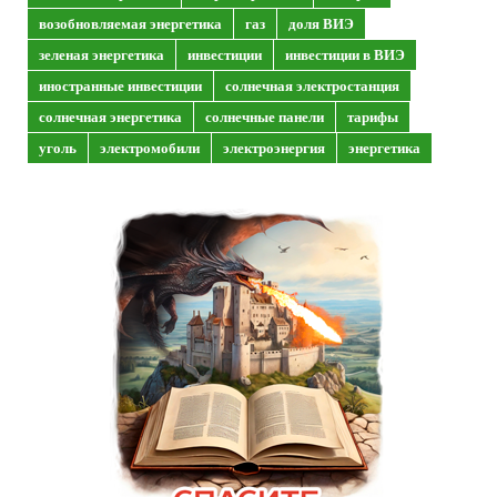
возобновляемая энергетика
газ
доля ВИЭ
зеленая энергетика
инвестиции
инвестиции в ВИЭ
иностранные инвестиции
солнечная электростанция
солнечная энергетика
солнечные панели
тарифы
уголь
электромобили
электроэнергия
энергетика