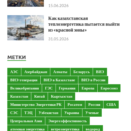
15.06.2026
Как казахстанская
теплоэнергетика пытается выйти
из «красной зоны»
31.05.2026
МЕТКИ
АЭС
Азербайджан
Алматы
Беларусь
ВИЭ
ВИЭ-генерация
ВИЭ в Казахстане
ВИЭ в России
Великобритания
ГЭС
Германия
Европа
Евросоюз
Казахстан
Китай
Кыргызстан
Министерство Энергетики РК
Росатом
Россия
США
СЭС
ТЭЦ
Узбекистан
Украина
Ученые
Центральная Азия
Энергоэффективность
атомная энергетика
ветроэнергетика
водород