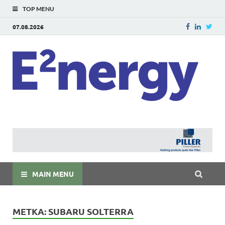
TOP MENU
07.08.2026
E
E²ner
энерг
Евраз
мира
MAIN MENU
МЕТКА:
SUBARU SOLTERRA