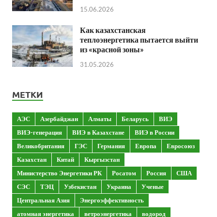
15.06.2026
Как казахстанская
теплоэнергетика пытается выйти
из «красной зоны»
31.05.2026
МЕТКИ
АЭС
Азербайджан
Алматы
Беларусь
ВИЭ
ВИЭ-генерация
ВИЭ в Казахстане
ВИЭ в России
Великобритания
ГЭС
Германия
Европа
Евросоюз
Казахстан
Китай
Кыргызстан
Министерство Энергетики РК
Росатом
Россия
США
СЭС
ТЭЦ
Узбекистан
Украина
Ученые
Центральная Азия
Энергоэффективность
атомная энергетика
ветроэнергетика
водород