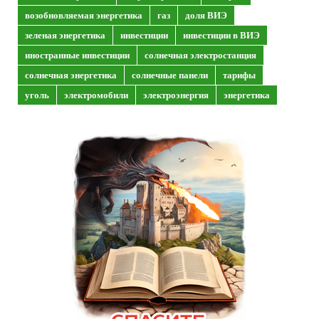
возобновляемая энергетика
газ
доля ВИЭ
зеленая энергетика
инвестиции
инвестиции в ВИЭ
иностранные инвестиции
солнечная электростанция
солнечная энергетика
солнечные панели
тарифы
уголь
электромобили
электроэнергия
энергетика