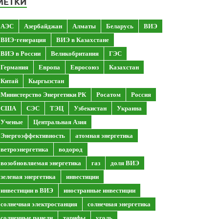
МЕТКИ
АЭС
Азербайджан
Алматы
Беларусь
ВИЭ
ВИЭ-генерация
ВИЭ в Казахстане
ВИЭ в России
Великобритания
ГЭС
Германия
Европа
Евросоюз
Казахстан
Китай
Кыргызстан
Министерство Энергетики РК
Росатом
Россия
США
СЭС
ТЭЦ
Узбекистан
Украина
Ученые
Центральная Азия
Энергоэффективность
атомная энергетика
ветроэнергетика
водород
возобновляемая энергетика
газ
доля ВИЭ
зеленая энергетика
инвестиции
инвестиции в ВИЭ
иностранные инвестиции
солнечная электростанция
солнечная энергетика
солнечные панели
тарифы
уголь