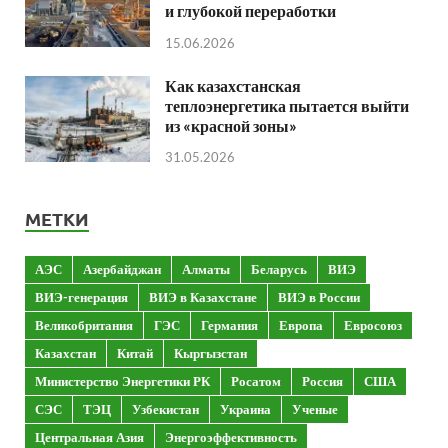
и глубокой переработки
15.06.2026
Как казахстанская
теплоэнергетика пытается выйти
из «красной зоны»
31.05.2026
МЕТКИ
АЭС
Азербайджан
Алматы
Беларусь
ВИЭ
ВИЭ-генерация
ВИЭ в Казахстане
ВИЭ в России
Великобритания
ГЭС
Германия
Европа
Евросоюз
Казахстан
Китай
Кыргызстан
Министерство Энергетики РК
Росатом
Россия
США
СЭС
ТЭЦ
Узбекистан
Украина
Ученые
Центральная Азия
Энергоэффективность