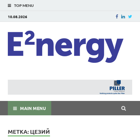
TOP MENU
10.08.2026
E
E²ner
энерг
Евраз
мира
MAIN MENU
МЕТКА:
ЦЕЗИЙ