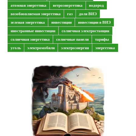
атомная энергетика
ветроэнергетика
водород
возобновляемая энергетика
газ
доля ВИЭ
зеленая энергетика
инвестиции
инвестиции в ВИЭ
иностранные инвестиции
солнечная электростанция
солнечная энергетика
солнечные панели
тарифы
уголь
электромобили
электроэнергия
энергетика