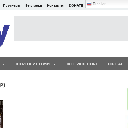
Russian
Партнеры
Выставки
Контакты
DONATE
E²nergy
E²nergy — энергетика Евразии и мира
ЭНЕРГОСИСТЕМЫ
ЭКОТРАНСПОРТ
DIGITAL
P)