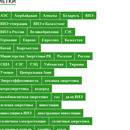
МЕТКИ
АЭС
Азербайджан
Алматы
Беларусь
ВИЭ
ВИЭ-генерация
ВИЭ в Казахстане
ВИЭ в России
Великобритания
ГЭС
Германия
Европа
Евросоюз
Казахстан
Китай
Кыргызстан
Министерство Энергетики РК
Росатом
Россия
США
СЭС
ТЭЦ
Узбекистан
Украина
Ученые
Центральная Азия
Энергоэффективность
атомная энергетика
ветроэнергетика
водород
возобновляемая энергетика
газ
доля ВИЭ
зеленая энергетика
инвестиции
инвестиции в ВИЭ
иностранные инвестиции
солнечная электростанция
солнечная энергетика
солнечные панели
тарифы
уголь