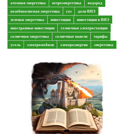
атомная энергетика
ветроэнергетика
водород
возобновляемая энергетика
газ
доля ВИЭ
зеленая энергетика
инвестиции
инвестиции в ВИЭ
иностранные инвестиции
солнечная электростанция
солнечная энергетика
солнечные панели
тарифы
уголь
электромобили
электроэнергия
энергетика