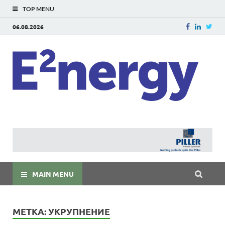
TOP MENU
06.08.2026
E
E²ner
энерг
Евраз
мира
MAIN MENU
МЕТКА:
УКРУПНЕНИЕ