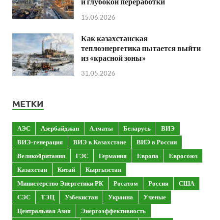
и глубокой переработки
15.06.2026
Как казахстанская
теплоэнергетика пытается выйти
из «красной зоны»
31.05.2026
МЕТКИ
АЭС
Азербайджан
Алматы
Беларусь
ВИЭ
ВИЭ-генерация
ВИЭ в Казахстане
ВИЭ в России
Великобритания
ГЭС
Германия
Европа
Евросоюз
Казахстан
Китай
Кыргызстан
Министерство Энергетики РК
Росатом
Россия
США
СЭС
ТЭЦ
Узбекистан
Украина
Ученые
Центральная Азия
Энергоэффективность