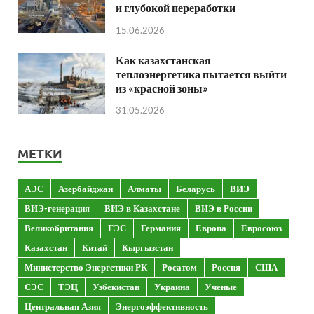
и глубокой переработки
15.06.2026
Как казахстанская
теплоэнергетика пытается выйти
из «красной зоны»
31.05.2026
МЕТКИ
АЭС
Азербайджан
Алматы
Беларусь
ВИЭ
ВИЭ-генерация
ВИЭ в Казахстане
ВИЭ в России
Великобритания
ГЭС
Германия
Европа
Евросоюз
Казахстан
Китай
Кыргызстан
Министерство Энергетики РК
Росатом
Россия
США
СЭС
ТЭЦ
Узбекистан
Украина
Ученые
Центральная Азия
Энергоэффективность