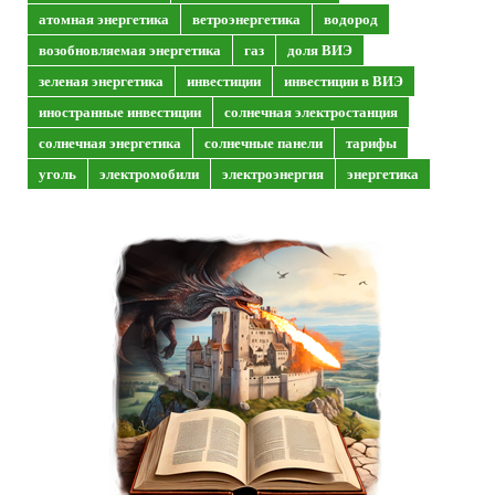
атомная энергетика
ветроэнергетика
водород
возобновляемая энергетика
газ
доля ВИЭ
зеленая энергетика
инвестиции
инвестиции в ВИЭ
иностранные инвестиции
солнечная электростанция
солнечная энергетика
солнечные панели
тарифы
уголь
электромобили
электроэнергия
энергетика