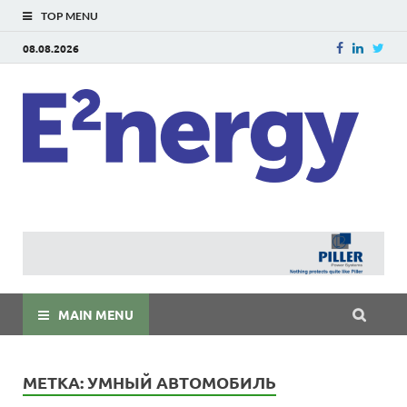
TOP MENU
08.08.2026
E
E²ner
энерг
Евраз
мира
MAIN MENU
МЕТКА:
УМНЫЙ АВТОМОБИЛЬ