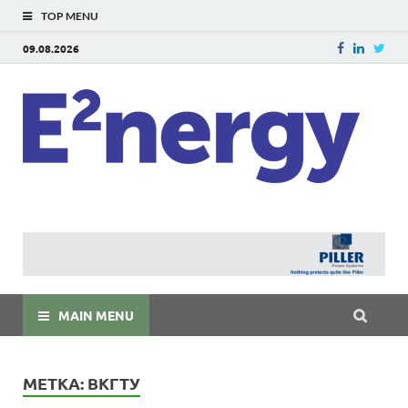
TOP MENU
09.08.2026
E
E²ner
энерг
Евраз
мира
MAIN MENU
МЕТКА:
ВКГТУ