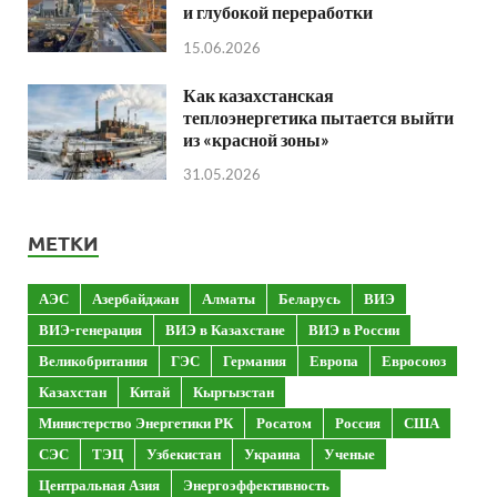
и глубокой переработки
15.06.2026
Как казахстанская
теплоэнергетика пытается выйти
из «красной зоны»
31.05.2026
МЕТКИ
АЭС
Азербайджан
Алматы
Беларусь
ВИЭ
ВИЭ-генерация
ВИЭ в Казахстане
ВИЭ в России
Великобритания
ГЭС
Германия
Европа
Евросоюз
Казахстан
Китай
Кыргызстан
Министерство Энергетики РК
Росатом
Россия
США
СЭС
ТЭЦ
Узбекистан
Украина
Ученые
Центральная Азия
Энергоэффективность