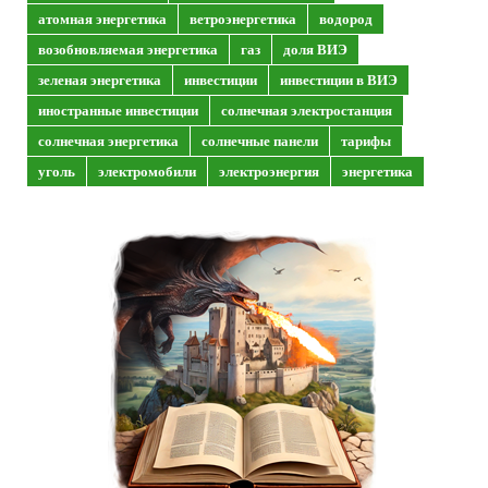
атомная энергетика
ветроэнергетика
водород
возобновляемая энергетика
газ
доля ВИЭ
зеленая энергетика
инвестиции
инвестиции в ВИЭ
иностранные инвестиции
солнечная электростанция
солнечная энергетика
солнечные панели
тарифы
уголь
электромобили
электроэнергия
энергетика