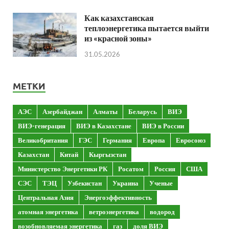
Как казахстанская
теплоэнергетика пытается выйти
из «красной зоны»
31.05.2026
МЕТКИ
АЭС
Азербайджан
Алматы
Беларусь
ВИЭ
ВИЭ-генерация
ВИЭ в Казахстане
ВИЭ в России
Великобритания
ГЭС
Германия
Европа
Евросоюз
Казахстан
Китай
Кыргызстан
Министерство Энергетики РК
Росатом
Россия
США
СЭС
ТЭЦ
Узбекистан
Украина
Ученые
Центральная Азия
Энергоэффективность
атомная энергетика
ветроэнергетика
водород
возобновляемая энергетика
газ
доля ВИЭ