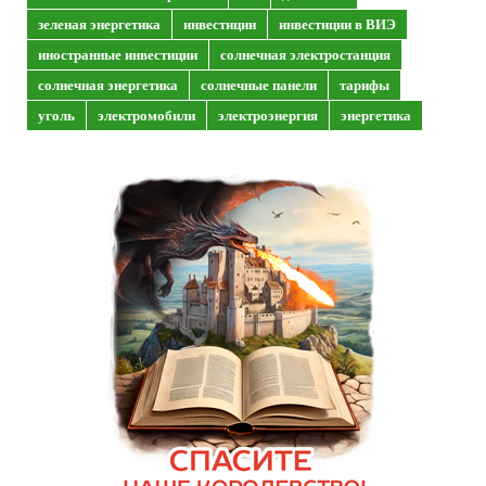
зеленая энергетика
инвестиции
инвестиции в ВИЭ
иностранные инвестиции
солнечная электростанция
солнечная энергетика
солнечные панели
тарифы
уголь
электромобили
электроэнергия
энергетика