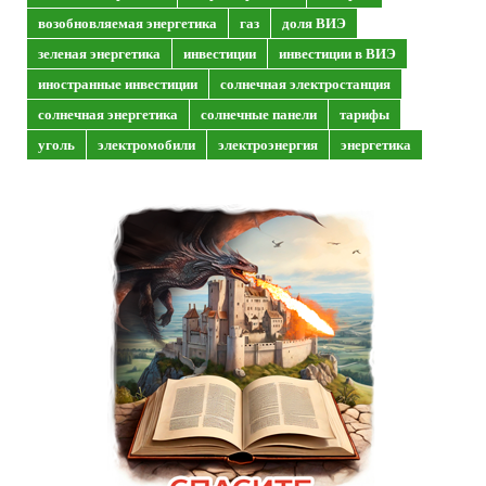
возобновляемая энергетика
газ
доля ВИЭ
зеленая энергетика
инвестиции
инвестиции в ВИЭ
иностранные инвестиции
солнечная электростанция
солнечная энергетика
солнечные панели
тарифы
уголь
электромобили
электроэнергия
энергетика