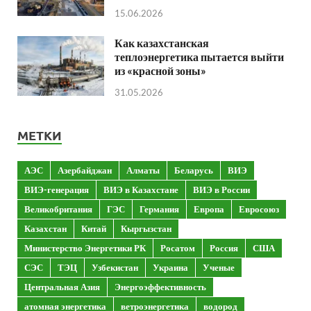
15.06.2026
Как казахстанская
теплоэнергетика пытается выйти
из «красной зоны»
31.05.2026
МЕТКИ
АЭС
Азербайджан
Алматы
Беларусь
ВИЭ
ВИЭ-генерация
ВИЭ в Казахстане
ВИЭ в России
Великобритания
ГЭС
Германия
Европа
Евросоюз
Казахстан
Китай
Кыргызстан
Министерство Энергетики РК
Росатом
Россия
США
СЭС
ТЭЦ
Узбекистан
Украина
Ученые
Центральная Азия
Энергоэффективность
атомная энергетика
ветроэнергетика
водород