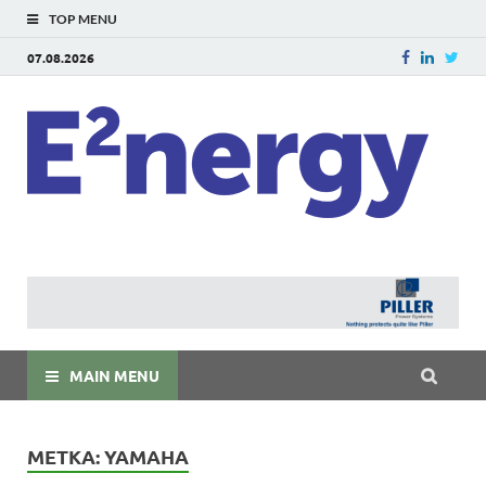
TOP MENU
07.08.2026
E
E²ner
энерг
Евраз
мира
MAIN MENU
МЕТКА:
YAMAHA