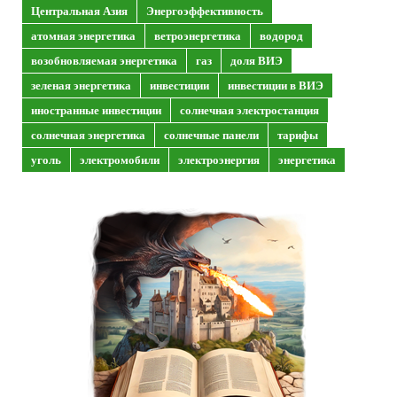
Центральная Азия
Энергоэффективность
атомная энергетика
ветроэнергетика
водород
возобновляемая энергетика
газ
доля ВИЭ
зеленая энергетика
инвестиции
инвестиции в ВИЭ
иностранные инвестиции
солнечная электростанция
солнечная энергетика
солнечные панели
тарифы
уголь
электромобили
электроэнергия
энергетика