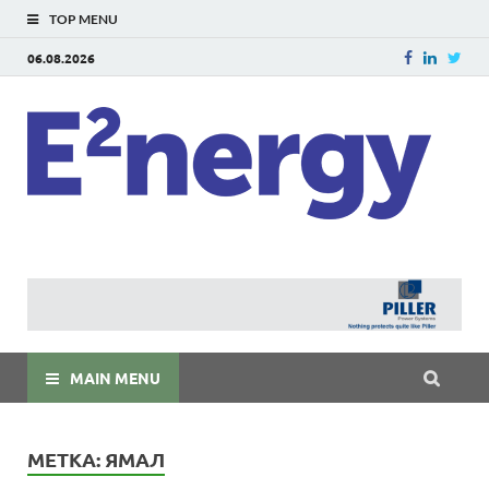
TOP MENU
06.08.2026
E
E²ner
энерг
Евраз
мира
MAIN MENU
МЕТКА:
ЯМАЛ