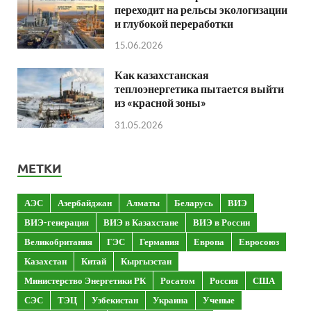
переходит на рельсы экологизации
и глубокой переработки
15.06.2026
Как казахстанская
теплоэнергетика пытается выйти
из «красной зоны»
31.05.2026
МЕТКИ
АЭС
Азербайджан
Алматы
Беларусь
ВИЭ
ВИЭ-генерация
ВИЭ в Казахстане
ВИЭ в России
Великобритания
ГЭС
Германия
Европа
Евросоюз
Казахстан
Китай
Кыргызстан
Министерство Энергетики РК
Росатом
Россия
США
СЭС
ТЭЦ
Узбекистан
Украина
Ученые