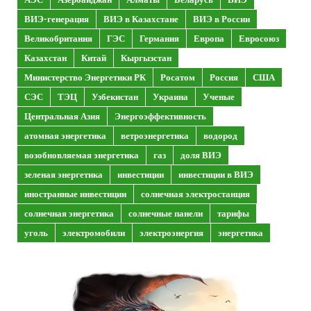
ВИЭ-генерация
ВИЭ в Казахстане
ВИЭ в России
Великобритания
ГЭС
Германия
Европа
Евросоюз
Казахстан
Китай
Кыргызстан
Министерство Энергетики РК
Росатом
Россия
США
СЭС
ТЭЦ
Узбекистан
Украина
Ученые
Центральная Азия
Энергоэффективность
атомная энергетика
ветроэнергетика
водород
возобновляемая энергетика
газ
доля ВИЭ
зеленая энергетика
инвестиции
инвестиции в ВИЭ
иностранные инвестиции
солнечная электростанция
солнечная энергетика
солнечные панели
тарифы
уголь
электромобили
электроэнергия
энергетика