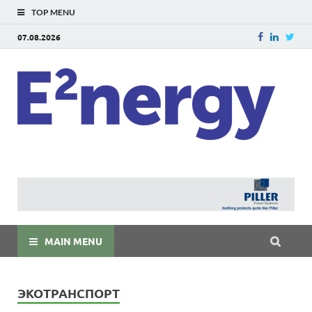
TOP MENU
07.08.2026
E
E²ner
энерг
Евраз
мира
MAIN MENU
ЭКОТРАНСПОРТ