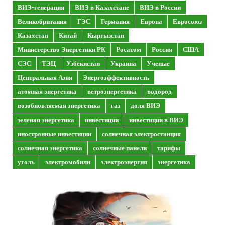
ВИЭ-генерация
ВИЭ в Казахстане
ВИЭ в России
Великобритания
ГЭС
Германия
Европа
Евросоюз
Казахстан
Китай
Кыргызстан
Министерство Энергетики РК
Росатом
Россия
США
СЭС
ТЭЦ
Узбекистан
Украина
Ученые
Центральная Азия
Энергоэффективность
атомная энергетика
ветроэнергетика
водород
возобновляемая энергетика
газ
доля ВИЭ
зеленая энергетика
инвестиции
инвестиции в ВИЭ
иностранные инвестиции
солнечная электростанция
солнечная энергетика
солнечные панели
тарифы
уголь
электромобили
электроэнергия
энергетика