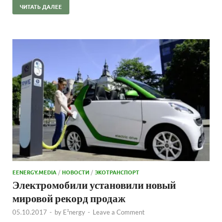
ЧИТАТЬ ДАЛЕЕ
EENERGY.MEDIA
/
НОВОСТИ
/
ЭКОТРАНСПОРТ
Электромобили установили новый
мировой рекорд продаж
05.10.2017
-
by
E²nergy
-
Leave a Comment