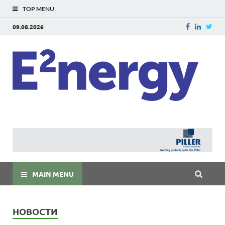
TOP MENU
09.08.2026
E
E²ner
энерг
Евраз
мира
MAIN MENU
НОВОСТИ