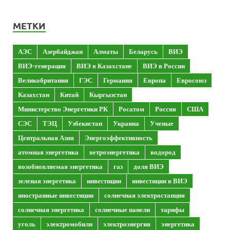
МЕТКИ
АЭС
Азербайджан
Алматы
Беларусь
ВИЭ
ВИЭ-генерация
ВИЭ в Казахстане
ВИЭ в России
Великобритания
ГЭС
Германия
Европа
Евросоюз
Казахстан
Китай
Кыргызстан
Министерство Энергетики РК
Росатом
Россия
США
СЭС
ТЭЦ
Узбекистан
Украина
Ученые
Центральная Азия
Энергоэффективность
атомная энергетика
ветроэнергетика
водород
возобновляемая энергетика
газ
доля ВИЭ
зеленая энергетика
инвестиции
инвестиции в ВИЭ
иностранные инвестиции
солнечная электростанция
солнечная энергетика
солнечные панели
тарифы
уголь
электромобили
электроэнергия
энергетика