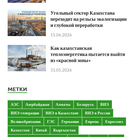
Угольный сектор Казахстана
переходит на рельсы экологизации
и глубокой переработки
15.06.2026
Как казахстанская
теплоэнергетика пытается выйти
из «красной зоны»
31.05.2026
МЕТКИ
АЭС
Азербайджан
Алматы
Беларусь
ВИЭ
ВИЭ-генерация
ВИЭ в Казахстане
ВИЭ в России
Великобритания
ГЭС
Германия
Европа
Евросоюз
Казахстан
Китай
Кыргызстан