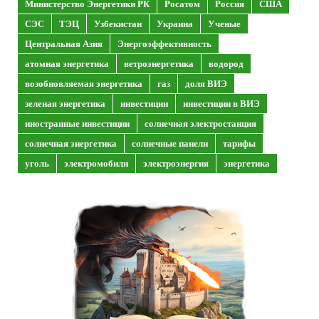
Министерство Энергетики РК
Росатом
Россия
США
СЭС
ТЭЦ
Узбекистан
Украина
Ученые
Центральная Азия
Энергоэффективность
атомная энергетика
ветроэнергетика
водород
возобновляемая энергетика
газ
доля ВИЭ
зеленая энергетика
инвестиции
инвестиции в ВИЭ
иностранные инвестиции
солнечная электростанция
солнечная энергетика
солнечные панели
тарифы
уголь
электромобили
электроэнергия
энергетика