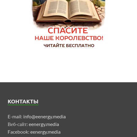
КОНТАКТЫ
E-mail:
info@eenergy.media
Веб-сайт:
eenergy.media
Facebook:
eenergy.media