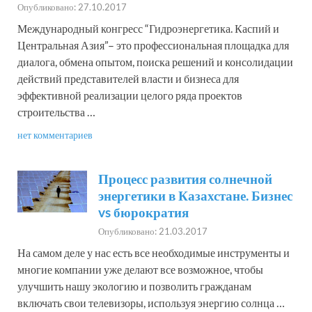
им. С.Торайгырова, «Инженер-
Опубликовано: 27.10.2017
механик»;
Международный конгресс “Гидроэнергетика. Каспий и
2007-2008 – программа МВА
Центральная Азия”– это профессиональная площадка для
Образование
в Университете
диалога, обмена опытом, поиска решений и консолидации
международного бизнеса в
действий представителей власти и бизнеса для
г.Алматы;
эффективной реализации целого ряда проектов
2013-2014 – курс МВА в
строительства …
Киево-Магилянской Академии
нет комментариев
С 13 ноября 2017 – Директор
Департамента Энергетики
Процесс развития солнечной
ERG;
энергетики в Казахстане. Бизнес
С 1 июля 2016 года –
vs бюрократия
президент Группы компаний
AES в Казахстане;
Опубликовано: 21.03.2017
2015-2016 – Группа компаний
На самом деле у нас есть все необходимые инструменты и
AES в Казахстане, президент
многие компании уже делают все возможное, чтобы
энергопроизводящих бизнесов;
улучшить нашу экологию и позволить гражданам
2011–2015 – ДТЭК Украина,
включать свои телевизоры, используя энергию солнца …