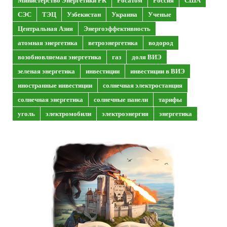
СЭС
ТЭЦ
Узбекистан
Украина
Ученые
Центральная Азия
Энергоэффективность
атомная энергетика
ветроэнергетика
водород
возобновляемая энергетика
газ
доля ВИЭ
зеленая энергетика
инвестиции
инвестиции в ВИЭ
иностранные инвестиции
солнечная электростанция
солнечная энергетика
солнечные панели
тарифы
уголь
электромобили
электроэнергия
энергетика