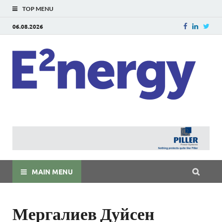
TOP MENU
06.08.2026
E
E²ner
энерг
Евраз
мира
MAIN MENU
Мергалиев Дуйсен