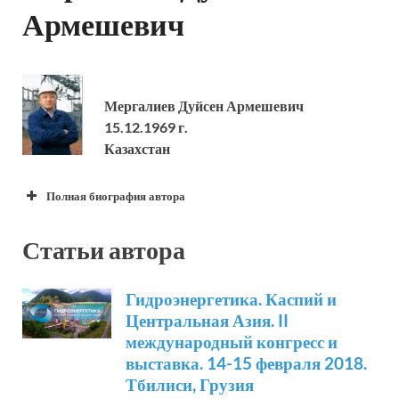
Армешевич
Мергалиев Дуйсен Армешевич
15.12.1969 г.
Казахстан
Полная биография автора
Ф.И.О.
Мергалиев Дуйсен Армешевич
Статьи автора
День
15.12.1969 г.
рождения:
Гидроэнергетика. Каспий и
Место
Центральная Азия. II
Казахстан
рождения:
международный конгресс и
выставка. 14-15 февраля 2018.
1992 – Павлодарский
Тбилиси, Грузия
государственный университет