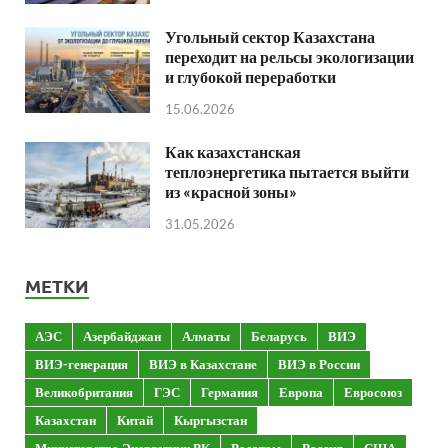
Угольный сектор Казахстана
переходит на рельсы экологизации
и глубокой переработки
15.06.2026
Как казахстанская
теплоэнергетика пытается выйти
из «красной зоны»
31.05.2026
МЕТКИ
АЭС
Азербайджан
Алматы
Беларусь
ВИЭ
ВИЭ-генерация
ВИЭ в Казахстане
ВИЭ в России
Великобритания
ГЭС
Германия
Европа
Евросоюз
Казахстан
Китай
Кыргызстан
Министерство Энергетики РК
Росатом
Россия
США