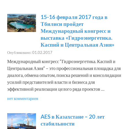
директор;
2010-2011 – генеральный
директор дивизиона «Нефть и
15-16 февраля 2017 года в
газ» представительства
Тбилиси пройдет
Трудовой
«Роллс-Ройс» в Алматы;
Международный конгресс и
стаж,
2009-2010 – генеральный
выставка «Гидроэнергетика.
должности
директор Усть-Каменогорской
Каспий и Центральная Азия»
ТЭЦ;
Опубликовано: 01.02.2017
2002-2005 – подразделение
Международный конгресс “Гидроэнергетика. Каспий и
AES в Катаре, строительство
Центральная Азия” – это профессиональная площадка для
электростанции;
диалога, обмена опытом, поиска решений и консолидации
2001-2002 – AES Gener Чили.
усилий представителей власти и бизнеса для
Экибастузская ГРЭС-1,
эффективной реализации целого ряда проектов …
которая в 1996 году вошла в
состав компании AES. Прошел
нет комментариев
путь от инженера-
конструктора до технического
AES в Казахстане – 20 лет
директора и главы филиала
стабильности
AES-Great Britain в