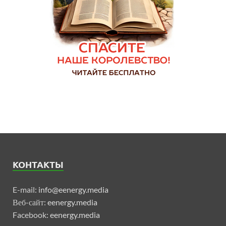
КОНТАКТЫ
E-mail:
info@eenergy.media
Веб-сайт:
eenergy.media
Facebook:
eenergy.media