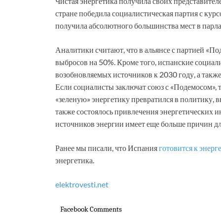
Чистая энергетика получила своих представителе
стране победила социалистическая партия с курсо
получила абсолютного большинства мест в парла
Аналитики считают, что в альянсе с партией «П
выбросов на 50%. Кроме того, испанские социа
возобновляемых источников к 2030 году, а такж
Если социалисты заключат союз с «Подемосом», т
«зеленую» энергетику превратился в политику, в
также состоялось привлечения энергетических 
источников энергии имеет еще больше причин д
Ранее мы писали, что Испания
готовится к энер
энергетика.
elektrovesti.net
Facebook Comments