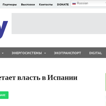
Russian
Партнеры
Выставки
Контакты
DONATE
E²nergy
E²nergy — энергетика Евразии и мира
ЭНЕРГОСИСТЕМЫ
ЭКОТРАНСПОРТ
DIGITAL
етает власть в Испании
HARE