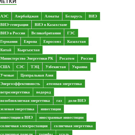
МЕТКИ
АЭС
Азербайджан
Алматы
Беларусь
ВИЭ
ВИЭ-генерация
ВИЭ в Казахстане
ВИЭ в России
Великобритания
ГЭС
Германия
Европа
Евросоюз
Казахстан
Китай
Кыргызстан
Министерство Энергетики РК
Росатом
Россия
США
СЭС
ТЭЦ
Узбекистан
Украина
Ученые
Центральная Азия
Энергоэффективность
атомная энергетика
ветроэнергетика
водород
возобновляемая энергетика
газ
доля ВИЭ
зеленая энергетика
инвестиции
инвестиции в ВИЭ
иностранные инвестиции
солнечная электростанция
солнечная энергетика
солнечные панели
тарифы
уголь