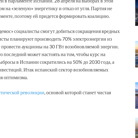
й в парламенте Испании. 28 апреля на выборах в этой
м на «зеленую» энергетику и отказ от угля. Партия не
менте, поэтому ей придется формировать коалицию.
одемос» социалисты смогут добиться сокращения вредных
листы планируют производить 70% электроэнергии из
е провести аукционы на 30 ГВт возобновляемой энергии.
о последний может настоять на том, чтобы курс на
ыбросы в Испании сократились на 50% до 2030 года, а
инвестиций. Итак испанский сектор возобновляемых
ля оптимизма.
гетической революции
, основой которой станет чистая